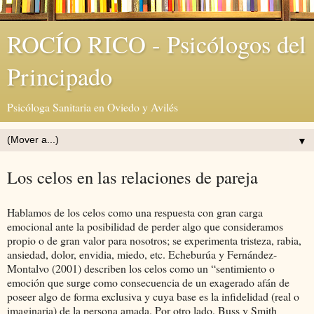
ROCÍO RICO - Psicólogos del
Principado
Psicóloga Sanitaria en Oviedo y Avilés
▼
Los celos en las relaciones de pareja
Hablamos de los celos como una respuesta con gran carga
emocional ante la posibilidad de perder algo que consideramos
propio o de gran valor para nosotros; se experimenta tristeza, rabia,
ansiedad, dolor, envidia, miedo, etc. Echeburúa y Fernández-
Montalvo (2001) describen los celos como un “sentimiento o
emoción que surge como consecuencia de un exagerado afán de
poseer algo de forma exclusiva y cuya base es la infidelidad (real o
imaginaria) de la persona amada. Por otro lado, Buss y Smith