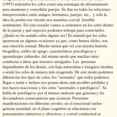
(1993) entienden los celos como una estrategia de afrontamiento
para mantener y consolidar parejas. Se dan en todas las relaciones
interpersonales; entre amigos, hermanos, parejas, etc., y solo la
idea de perder ese vínculo nos martiriza con tal horrible
sentimiento. En esta ocasión vamos a centrarnos en los celos dentro
de la pareja y qué aspectos podemos trabajar para controlarlos.
¿Quién no ha sentido celos alguna vez? Es natural que los celos
aparezcan en algunas ocasiones ya que, como hemos dicho, son
una emoción normal. Mucho tienen que ver con nuestra historia
biográfica, estilos de apego, características psicológicas y
aprendizajes culturales, del mismo modo que muchas otras
conductas e ideas que tenemos arraigadas. Las personas
dependientes de los demás, con baja autoestima e inseguras tienden
a sentir los celos de manera más exagerada. De este modo podemos
diferenciar dos tipos de celos; los “normales” que todos podemos
llegar a sentir e incluso nos ponen alerta ante posibles pérdidas y
nos hacen reaccionar, y los celos “anormales o patológicos”. Se
habla de patológicos por el intenso malestar que generan y las
devastadoras consecuencias que acarrean. Presentan
manifestaciones en diferentes niveles: en el emocional suelen
generar ansiedad, en el plano cognitivo se relacionan con
pensamientos intrusivos y obsesivos, y a nivel conductual se