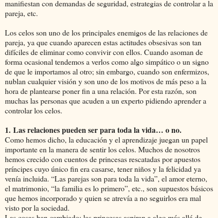
manifiestan con demandas de seguridad, estrategias de controlar a la
pareja, etc.
Los celos son uno de los principales enemigos de las relaciones de
pareja, ya que cuando aparecen estas actitudes obsesivas son tan
difíciles de eliminar como convivir con ellos. Cuando asoman de
forma ocasional tendemos a verlos como algo simpático o un signo
de que le importamos al otro; sin embargo, cuando son enfermizos,
nublan cualquier visión y son uno de los motivos de más peso a la
hora de plantearse poner fin a una relación. Por esta razón, son
muchas las personas que acuden a un experto pidiendo aprender a
controlar los celos.
1.
Las relaciones pueden ser para toda la vida… o no.
Como hemos dicho, la educación y el aprendizaje juegan un papel
importante en la manera de sentir los celos. Muchos de nosotros
hemos crecido con cuentos de princesas rescatadas por apuestos
príncipes cuyo único fin era casarse, tener niños y la felicidad ya
venía incluida. “Las parejas son para toda la vida”, el amor eterno,
el matrimonio, “la familia es lo primero”, etc., son supuestos básicos
que hemos incorporado y quien se atrevía a no seguirlos era mal
visto por la sociedad.
Las cosas han cambiado; las princesas aspiran a algo más allá de