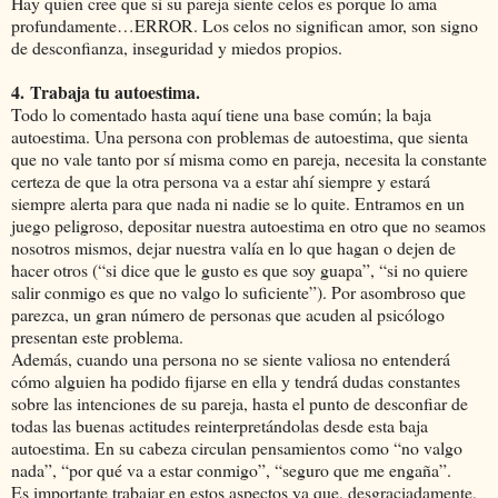
Hay quien cree que si su pareja siente celos es porque lo ama
profundamente…ERROR. Los celos no significan amor, son signo
de desconfianza, inseguridad y miedos propios.
4.
Trabaja tu autoestima.
Todo lo comentado hasta aquí tiene una base común; la baja
autoestima. Una persona con problemas de autoestima, que sienta
que no vale tanto por sí misma como en pareja, necesita la constante
certeza de que la otra persona va a estar ahí siempre y estará
siempre alerta para que nada ni nadie se lo quite. Entramos en un
juego peligroso, depositar nuestra autoestima en otro que no seamos
nosotros mismos, dejar nuestra valía en lo que hagan o dejen de
hacer otros (“si dice que le gusto es que soy guapa”, “si no quiere
salir conmigo es que no valgo lo suficiente”). Por asombroso que
parezca, un gran número de personas que acuden al psicólogo
presentan este problema.
Además, cuando una persona no se siente valiosa no entenderá
cómo alguien ha podido fijarse en ella y tendrá dudas constantes
sobre las intenciones de su pareja, hasta el punto de desconfiar de
todas las buenas actitudes reinterpretándolas desde esta baja
autoestima. En su cabeza circulan pensamientos como “no valgo
nada”, “por qué va a estar conmigo”, “seguro que me engaña”.
Es importante trabajar en estos aspectos ya que, desgraciadamente,