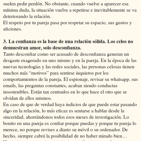
suelen pedir perdón. No obstante, cuando vuelve a aparecer esa
mínima duda, la situación vuelve a repetirse e inevitablemente se va
deteriorando la relación.
El respeto por tu pareja pasa por respetar su espacio, sus gustos y
aficiones.
3.
La confianza es la base de una relación sólida. Los celos no
demuestran amor, solo desconfianza.
Tanto desconfiar como ser acusado de desconfianza generan un
desgaste exagerado en uno mismo y en la pareja. En la época de las
nuevas tecnologías y las redes sociales, las personas celosas tienen
muchos más “motivos” para sentirse inquietos por los
comportamientos de la pareja. El espionaje, revisar su whatsapp, sus
emails, las preguntas constantes, acaban siendo conductas
insostenibles. Están tan centrados en lo que hace el otro que se
olvidan de ellos mismos.
En caso de que de verdad haya indicios de que puede estar pasando
algo en la relación, lo más eficaz es sentarse a hablar desde la
sinceridad, ahorrándonos todos esos meses de investigación. Lo
bonito en una pareja es confiar porque puedas y porque tu pareja lo
merece, no porque revises a diario su móvil o su ordenador. De
hecho, siempre cabrá la posibilidad de no haber mirado bien…